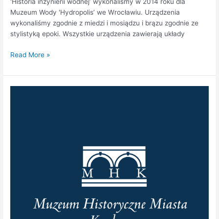
'Historia inżynierii wodnej’ wykonaliśmy w 2014 roku dla
Muzeum Wody 'Hydropolis’ we Wrocławiu. Urządzenia
wykonaliśmy zgodnie z miedzi i mosiądzu i brązu zgodnie ze
stylistyką epoki. Wszystkie urządzenia zawierają układy
Read More »
Muzeum
Historyczne
Miasta
Krakowa