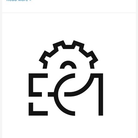
EC1
–
Łódź