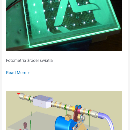
Fotometria źródeł światła
Read More »
Pulsacyjne
źródło
ciśnienia,
do
badania
końcówek