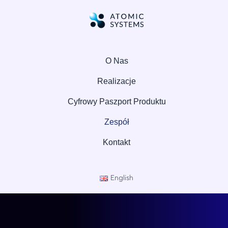
Skip
to
content
O Nas
Realizacje
Cyfrowy Paszport Produktu
Zespół
Kontakt
English