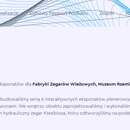
ealizacje
Cyfrowy Paszport Produktu
Zespół
K
 eksponatów dla
Fabryki Zegarów Wieżowych, Muzeum Rzemio
zbudowaliśmy serię 6 interaktywnych eksponatów plenerowych
 dzwonami. We wnętrzu obiektu zaprojektowaliśmy i wykonaliś
 hydrauliczny zegar Ktesibiosa, który odtworzyliśmy na pod